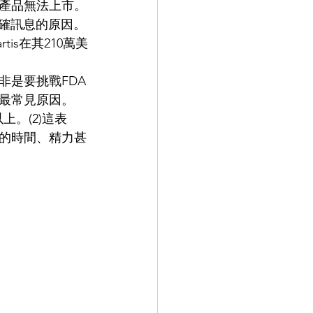
產品無法上市。
準確訊息的原因。
is在其210萬美
非是要挑戰FDA
最常見原因。
上。(2)這表
的時間、精力甚