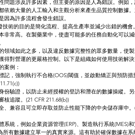
性問題涉及許多因素，但主要的原因是人為錯誤。例如，
都依賴大量的人工輸入和主觀分析來產生品質控制數據。
是因為許多流程會發生錯誤。
開發技術的目的是簡化流程、提高生產率並減少出錯的機會
本非常高。在製藥業中，使盡可能多的任務自動化可以減
。
的領域如此之多，以及違反數據完整性的眾多數量，使製
獲得對營運的更嚴格控制。以下是組織如何使用技術解決
的案例： 
記，強制執行不合格(OOS)閾值，並啟動矯正與預防措施(
.71(c))  
身份驗證，以防止未經授權的登訪和潛在的數據操縱。另
。(21 CFR 211.68(b))  
、兼容且可立即存取並防止性能下降的中央儲存庫中。(21
系統，例如企業資源管理(ERP)、製造執行系統(MES)
)，以為所有數據建立單一的真實來源。這有助於確保數據在