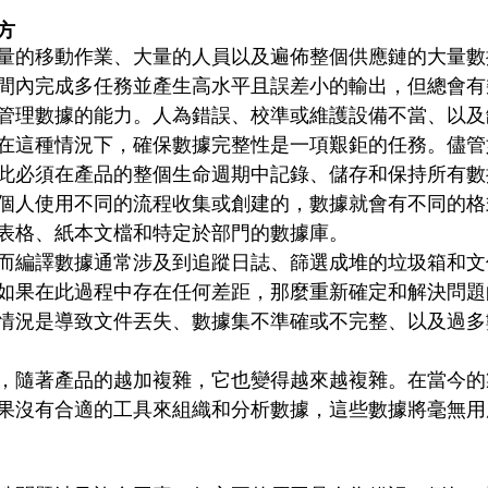
方
量的移動作業、大量的人員以及遍佈整個供應鏈的大量數
間內完成多任務並產生高水平且誤差小的輸出，但總會有
管理數據的能力。人為錯誤、校準或維護設備不當、以及
在這種情況下，確保數據完整性是一項艱鉅的任務。儘管
此必須在產品的整個生命週期中記錄、儲存和保持所有數
個人使用不同的流程收集或創建的，數據就會有不同的格
表格、紙本文檔和特定於部門的數據庫。
而編譯數據通常涉及到追蹤日誌、篩選成堆的垃圾箱和文
如果在此過程中存在任何差距，那麼重新確定和解決問題
情況是導致文件丟失、數據集不準確或不完整、以及過多
，隨著產品的越加複雜，它也變得越來越複雜。在當今的
果沒有合適的工具來組織和分析數據，這些數據將毫無用