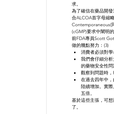
求。
為了確信在藥品開發
合ALCOA首字母縮略詞概
Contemporaneo
(cGMP)要求中闡明
前FDA專員Scott
做的幾點努力：(3) 
消費者必須對學
我們會仔細分析
的藥物安全性問
觀察到問題時，
在過去四年中，
陸續增加。實際上
五倍。 
基於這些主張，可想
了。