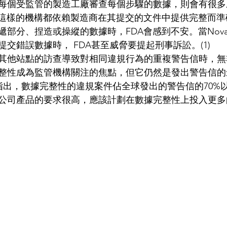
每個受監管的製造工廠審查每個步驟的數據，則會有很多
A這樣的機構都依賴製造商在其提交的文件中提供完整而
部分、捏造或操縱的數據時，FDA會感到不安。當Novart
交錯誤數據時， FDA甚至威脅要提起刑事訴訟。(1)
其他站點的訪查導致對相同違規行為的重複警告信時，無
整性成為監管機構關注的焦點，但它仍然是發出警告信的
份報告指出，數據完整性的違規案件佔全球發出的警告信的70%以
公司產品的要求很高，應該計劃在數據完整性上投入更多