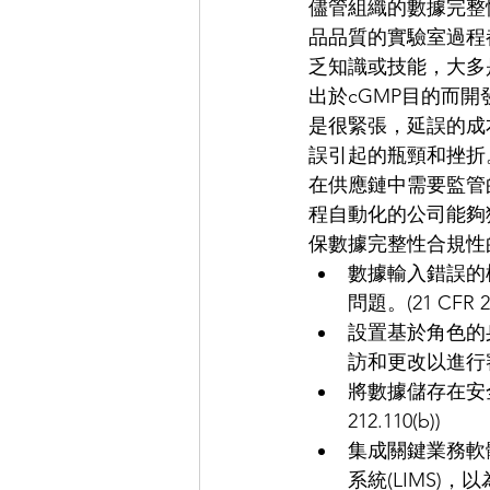
儘管組織的數據完整
品品質的實驗室過程
乏知識或技能，大多
出於cGMP目的而
是很緊張，延誤的成
誤引起的瓶頸和挫折
在供應鏈中需要監管
程自動化的公司能夠
保數據完整性合規性
數據輸入錯誤的標
問題。(21 CFR 211
設置基於角色的
訪和更改以進行審核追蹤
將數據儲存在安全
212.110(b))  
集成關鍵業務軟體
系統(LIMS