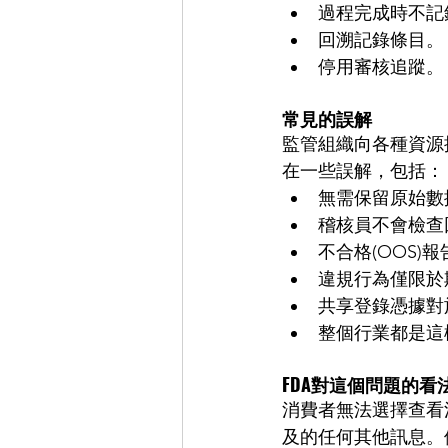
過程完成時不記錄
回溯記錄條目。 
停用審核追蹤。
常見的誤解
監管組織向各種資源
在一些誤解，包括：
無需保留原始數
稽核員不會檢查回
不合格(OOS)
違規行為僅限於
共享登錄憑據對
整個行業都是這
FDA對這個問題的看
消費者無法選擇查看活
及的任何其他訊息。