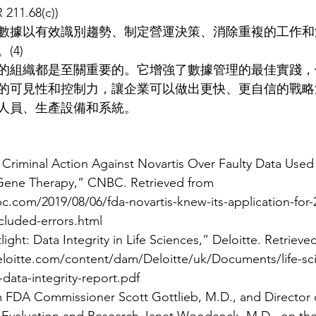
11.68(c))  
數據以有效識別趨勢、制定營運決策、消除重複的工作和
4) 
的組織都是至關重要的。它增強了數據管理的最佳實踐，
的可見性和控制力，讓企業可以做出更快、更自信的戰略
人員、生產設備和系統。
Criminal Action Against Novartis Over Faulty Data Used 
n Gene Therapy,” CNBC. Retrieved from 
.com/2019/08/06/fda-novartis-knew-its-application-for-2
cluded-errors.html  
ight: Data Integrity in Life Sciences,” Deloitte. Retrieve
loitte.com/content/dam/Deloitte/uk/Documents/life-sci
-data-integrity-report.pdf  
 FDA Commissioner Scott Gottlieb, M.D., and Director o
 Evaluation and Research Janet Woodcock, M.D., on the