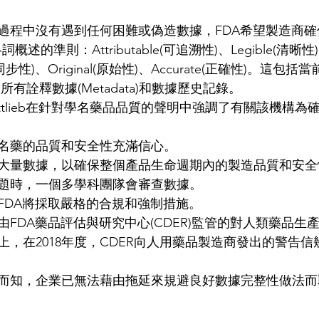
過程中沒有遇到任何困難或偽造數據，FDA希望製造商
述的準則：Attributable(可追溯性)、Legible(清晰性
us(同步性)、Original(原始性)、Accurate(正確性)。這
的所有詮釋數據(Metadata)和數據歷史記錄。
 Gottlieb在針對學名藥品品質的聲明中強調了有關該機構
名藥的品質和安全性充滿信心。  
大量數據，以確保整個產品生命週期內的製造品質和安全
題時，一個多學科團隊會審查數據。  
FDA將採取嚴格的合規和強制措施。  
由FDA藥品評估與研究中心(CDER)監管的對人類藥品生
，在2018年度，CDER向人用藥品製造商發出的警告信幾
而知，企業已無法藉由拖延來規避良好數據完整性做法而