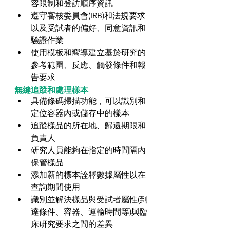
容限制和登訪順序資訊  
遵守審核委員會(IRB)和法規要求
以及受試者的偏好、同意資訊和
驗證作業  
使用模板和嚮導建立基於研究的
參考範圍、反應、觸發條件和報
告要求 
無縫追蹤和處理樣本
具備條碼掃描功能，可以識別和
定位容器內或儲存中的樣本  
追蹤樣品的所在地、歸還期限和
負責人  
研究人員能夠在指定的時間隔內
保管樣品  
添加新的標本詮釋數據屬性以在
查詢期間使用  
識別並解決樣品與受試者屬性(到
達條件、容器、運輸時間等)與臨
床研究要求之間的差異  