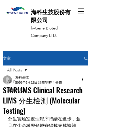
海科生技股份有
限公司
hyGene Biotech
Company LTD.
文章
All Posts
海科生技
All Posts
2020年6月22日
讀畢需時 4 分鐘
STARLIMS Clinical Research
最新消息
LIMS 分生檢測 (Molecular
Testing)
分生實驗室處理程序持續在進步，並
且在生命科學領域變得越來越複雜。