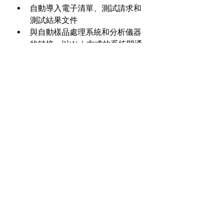
自動導入電子清單、測試請求和
測試結果文件  
與自動樣品處理系統和分析儀器
的鏈接，以Web方式的系統間通
信，文件傳輸(text、CSV、HL7、
ASCII等)以及直接數據庫通信  
以電子簽名管理作業監管鏈  
管理客戶的帳單和發票以進行樣
品運輸、處理和測試  
使用運輸工作流程工具完成訂
購、包裝和運輸  
允許臨床試驗研究人員、專案經
理、試劑盒供應商和外部參考實
驗室限制性登訪系統 