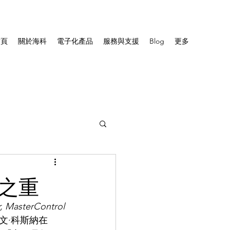
首頁
關於海科
電子化產品
服務與支援
Blog
更多
中之重
r, MasterControl
明星凱文·科斯納在