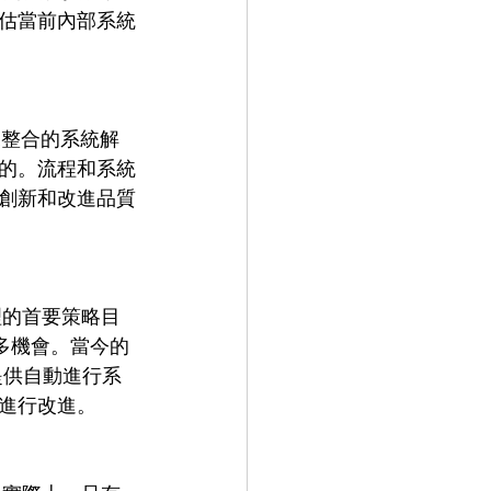
估當前內部系統
的。流程和系統
創新和改進品質
許多機會。當今的
提供自動進行系
行改進。  