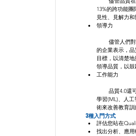
	儘管品質在企業範圍內具有影響力和重要性，有時又似乎與世隔絕。實際上，只有
13%的跨功能團
見性、見解力和
領導力
	儘管人們對提高品質有著廣泛的興趣，並且傾向於將品質納入公司價值，但只有13%
的企業表示，品
目標，以清楚地
領導品質，以鼓
工作能力
	品質4.0還可以促進人員工作能力的提升和專業知識的擴展。應利用社交媒體、機器
學習(ML)、人工
術來改善教育訓
3種入門方式
評估您站在Quali
找出分析、應用