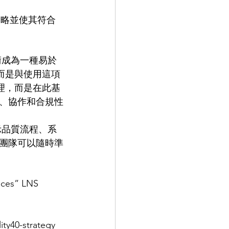
策略並使其符合
術成為一種易於
，而是與使用這項
管理，而是在此基
、協作和合規性
示品質流程、系
團隊可以隨時準
ences” LNS 
ity40-strategy 