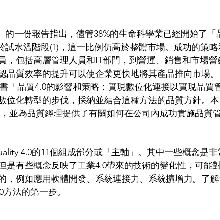
》的一份報告指出，儘管38%的生命科學業已經開始了「品
於試水溫階段(1)，這一比例仍高於整體市場。成功的策略和
員，包括高層管理人員和IT部門，到營運、銷售和市場營
認品質效率的提升可以使企業更快地將其產品推向市場。
ch的電子書「品質4.0的影響和策略：實現數位化連接以實現品
數位化轉型的步伐，採納並結合這種方法的品質方針。本
概念，並為品質經理提供了有關如何在公司內成功實施品質
建議Quality 4.0的11個組成部分或「主軸」。其中一些概念
但是有些概念反映了工業4.0帶來的技術的變化性，可能
的，例如應用軟體開發、系統連接力、系統擴增力。了解
4.0方法的第一步。 