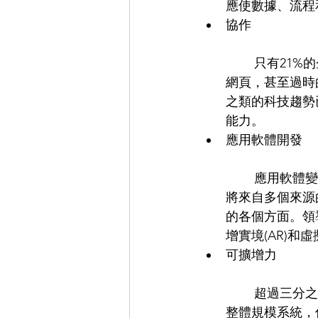
應使數據、流程
協作
	只有21%的企業採用自動化QMS，從而迫使品質在電子郵件、自動作業流程、入口
網頁，甚至過時
之類的科技趨勢
能力。  
應用軟體開發
	應用軟體變得更加多用途、可客制化和可攜帶。最近，更有「混搭」的應用軟體，
將來自多個來源
的各個方面。領
增實境(AR)和虛擬
可擴增力
	超過三分之一的企業將分散的數據來源和系統視為實現品質目標的首要挑戰。沒有
整體規模系統，