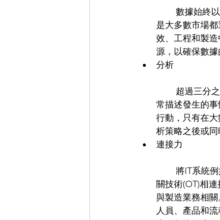
	數據始終以品質為動力，許多更新的法規和標準突顯了數據驅動決策的重要性。但
是大多數市場都
效、工程和製造
源，以確保數據
分析
	超過三分之一的企業認為不良指標是實現品質目標的主要障礙。傳統的品質指標通
常描述發生的事
行動，只有在大
析策略之後或同
連接力
	將IT系統例如數位品質管理系統(eQMS)與實驗室、製造和客戶服務中使用的營運相
關技術(OT)
與製造業務相關
人員、產品和流