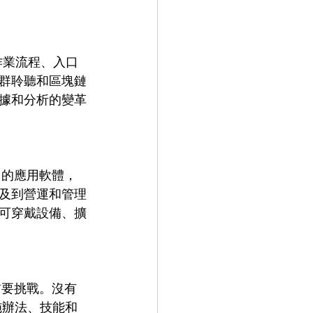
群聆聽和區塊鏈
據和分析的變革
及到營運和管理
可穿戴設備、擴
施辦法、技能和