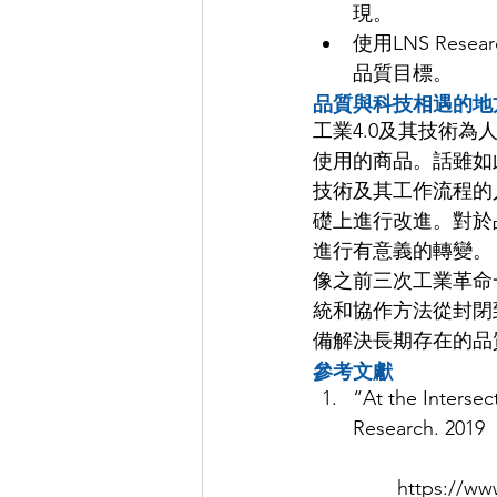
現。  
使用LNS Re
品質目標。 
品質與科技相遇的地
工業4.0及其技術
使用的商品。話雖如此
技術及其工作流程的人
礎上進行改進。對於
進行有意義的轉變。
像之前三次工業革命
統和協作方法從封閉
備解決長期存在的品
參考文獻
“At the Intersec
Research. 2019
	https://ww