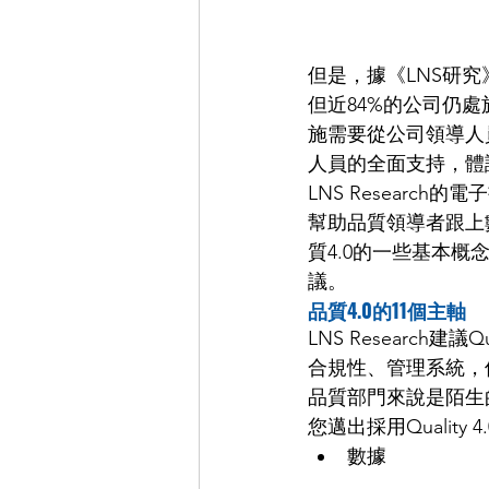
但是，據《LNS研究
但近84%的公司仍處
施需要從公司領導人
人員的全面支持，體
LNS Resear
幫助品質領導者跟上
質4.0的一些基本
議。
品質4.0的11個主軸
LNS Research
合規性、管理系統，
品質部門來說是陌生
您邁出採用Quality 
數據