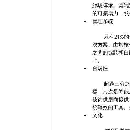
經驗傳承。雲端
的可擴增力，或
管理系統
	只有21%的企業採用了數位QMS解決方案，其中41%採用獨立的、未整合的系統解
決方案。由於核
之間的協調和自
上。  
合規性
	超過三分之一的生命科學產業受訪者表示，確保合規性是其品質管理的首要策略目
標，其次是降低品
技術供應商提供
統確效的工具。
文化