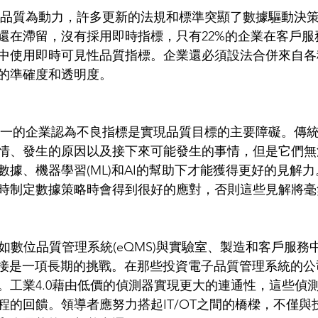
還在滯留，沒有採用即時指標，只有22%的企業在客戶服
中使用即時可見性品質指標。企業還必須設法合併來自各
的準確度和透明度。  
情、發生的原因以及接下來可能發生的事情，但是它們無
數據、機器學習(ML)和AI的幫助下才能獲得更好的見解
時制定數據策略時會得到很好的應對，否則這些見解將毫無
相連接是一項長期的挑戰。在那些投資電子品質管理系統的公
。工業4.0藉由低價的偵測器實現更大的連通性，這些偵
程的回饋。領導者應努力搭起IT/OT之間的橋樑，不僅與