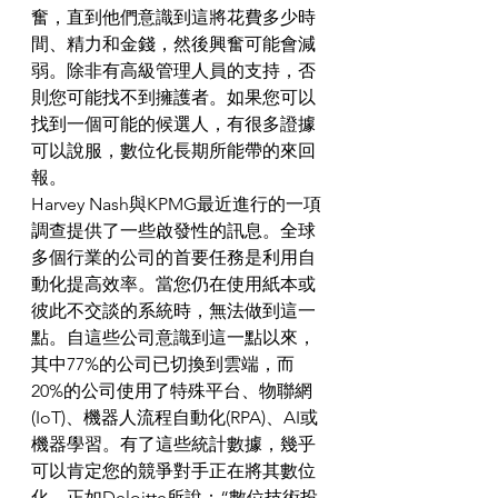
奮，直到他們意識到這將花費多少時
間、精力和金錢，然後興奮可能會減
弱。除非有高級管理人員的支持，否
則您可能找不到擁護者。如果您可以
找到一個可能的候選人，有很多證據
可以說服，數位化長期所能帶的來回
報。
Harvey Nash與KPMG最近進行的一項
調查提供了一些啟發性的訊息。全球
多個行業的公司的首要任務是利用自
動化提高效率。當您仍在使用紙本或
彼此不交談的系統時，無法做到這一
點。自這些公司意識到這一點以來，
其中77%的公司已切換到雲端，而
20%的公司使用了特殊平台、物聯網
(IoT)、機器人流程自動化(RPA)、AI或
機器學習。有了這些統計數據，幾乎
可以肯定您的競爭對手正在將其數位
化。正如Deloitte所說：“數位技術投