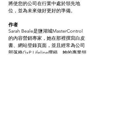
將使您的公司在行業中處於領先地
位，並為未來做好更好的準備。
作者
Sarah Beale是鹽湖城MasterControl
的內容營銷專家，她在那裡撰寫白皮
書、網站登錄頁面，並且經常為公司
部落格GxP Lifeline撰稿。她的專業領
域包括營養食品、大麻和食品工業。 
Beale從事生命科學和醫療保健領域的
研究已有五年多了。在加入
MasterControl之前，她曾在鹽湖城的
一家營養保健公司工作，在此之前，
她曾在芝加哥的一家第三方醫療保健
管理員工作。她擁有楊百翰大學的英
語學士學位和德弗里大學的工商管理
碩士學位。