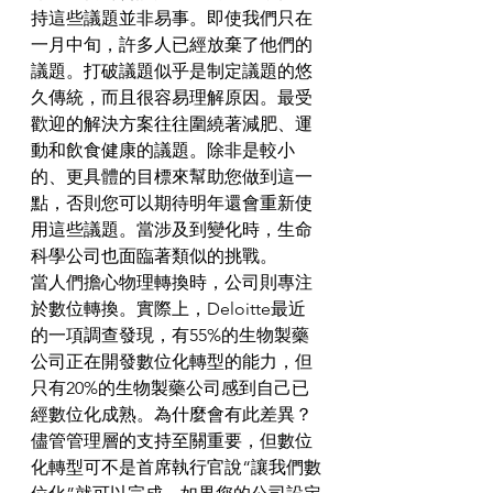
持這些議題並非易事。即使我們只在
一月中旬，許多人已經放棄了他們的
議題。打破議題似乎是制定議題的悠
久傳統，而且很容易理解原因。最受
歡迎的解決方案往往圍繞著減肥、運
動和飲食健康的議題。除非是較小
的、更具體的目標來幫助您做到這一
點，否則您可以期待明年還會重新使
用這些議題。當涉及到變化時，生命
科學公司也面臨著類似的挑戰。
當人們擔心物理轉換時，公司則專注
於數位轉換。實際上，Deloitte最近
的一項調查發現，有55%的生物製藥
公司正在開發數位化轉型的能力，但
只有20%的生物製藥公司感到自己已
經數位化成熟。為什麼會有此差異？
儘管管理層的支持至關重要，但數位
化轉型可不是首席執行官說“讓我們數