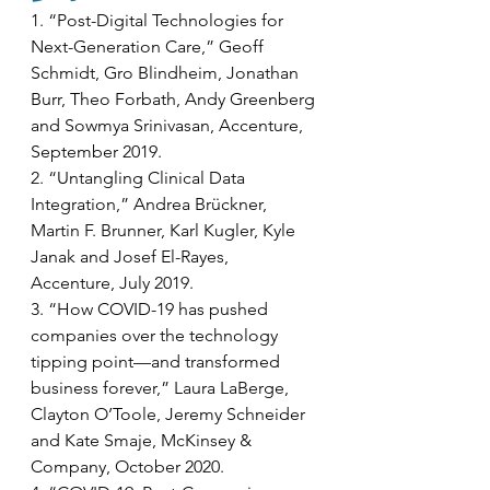
1. “Post-Digital Technologies for 
Next-Generation Care,” Geoff 
Schmidt, Gro Blindheim, Jonathan 
Burr, Theo Forbath, Andy Greenberg 
and Sowmya Srinivasan, Accenture, 
September 2019.
2. “Untangling Clinical Data 
Integration,” Andrea Brückner, 
Martin F. Brunner, Karl Kugler, Kyle 
Janak and Josef El-Rayes, 
Accenture, July 2019.
3. “How COVID-19 has pushed 
companies over the technology 
tipping point—and transformed 
business forever,” Laura LaBerge, 
Clayton O’Toole, Jeremy Schneider 
and Kate Smaje, McKinsey & 
Company, October 2020.