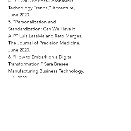
4. “COVID-19: Post-Coronavirus 
Technology Trends,” Accenture, 
June 2020.
5. “Personalization and 
Standardization: Can We Have it 
All?” Luis Lasalvia and Reto Merges, 
The Journal of Precision Medicine, 
June 2020.
6. “How to Embark on a Digital 
Transformation,” Sara Bresee, 
Manufacturing Business Technology, 
July 2020.
“Predicts 2020: Life Science CIOs 
Must Digitalize for Business 
Growth,” Andrew Stevens, Jeff 
Smith, Michael Shanler and Animesh 
Gandhi, Gartner Research, 
December 2019.