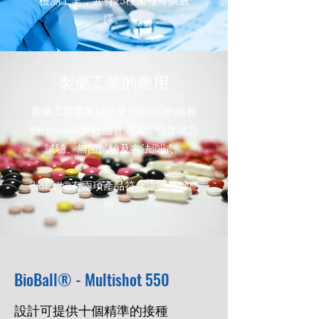
檢測工業，共有25種菌種可供選
擇。
製藥工業的應用
製藥工業需要以小於100CFU的接種
物(inocula)實行品管測試，包含培力
試驗、無菌試驗及方法測試。
BioBall®有兩項產品符合這些品管應
用：
BioBall® - Multishot 550
設計可提供十個精準的接種